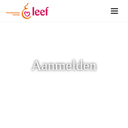
De praktijk
Zwangerschap
Bevalling
Aanmelden
Kraamtijd
Anticonceptie
Kinderwens
Contact