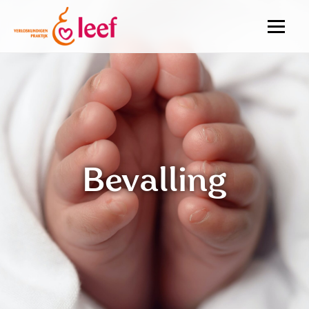
De praktijk
Zwangerschap
Bevalling
Bevalling
Kraamtijd
Anticonceptie
Kinderwens
Contact