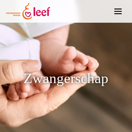
De praktijk
Zwangerschap
Bevalling
Zwangerschap
Kraamtijd
Anticonceptie
Kinderwens
Contact