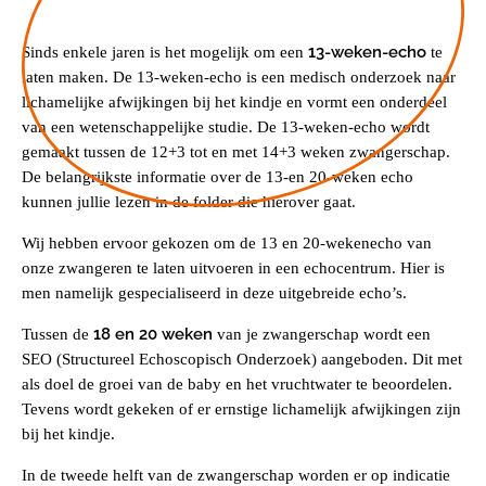
13-weken-echo
Sinds enkele jaren is het mogelijk om een
te
laten maken. De 13-weken-echo is een medisch onderzoek naar
lichamelijke afwijkingen bij het kindje en vormt een onderdeel
van een wetenschappelijke studie. De 13-weken-echo wordt
gemaakt tussen de 12+3 tot en met 14+3 weken zwangerschap.
De belangrijkste informatie over de 13-en 20-weken echo
kunnen jullie lezen in de folder die hierover gaat.
Wij hebben ervoor gekozen om de 13 en 20-wekenecho van
onze zwangeren te laten uitvoeren in een echocentrum. Hier is
men namelijk gespecialiseerd in deze uitgebreide echo’s.
18 en 20 weken
Tussen de
van je zwangerschap wordt een
SEO (Structureel Echoscopisch Onderzoek) aangeboden. Dit met
als doel de groei van de baby en het vruchtwater te beoordelen.
Tevens wordt gekeken of er ernstige lichamelijk afwijkingen zijn
bij het kindje.
In de tweede helft van de zwangerschap worden er op indicatie